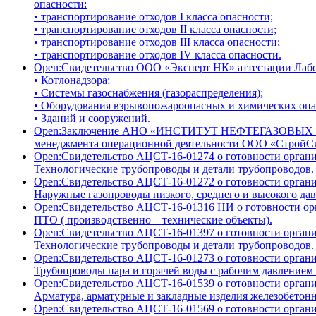
опасности:
• транспортирование отходов I класса опасности;
• транспортирование отходов II класса опасности;
• транспортирование отходов III класса опасности;
• транспортирование отходов IV класса опасности.
Open:
Свидетельство ООО «Эксперт НК» аттестации Лабо
• Котлонадзора;
• Системы газоснабжения (газораспределения);
• Оборудования взрывопожароопасных и химических опа
• Зданий и сооружений.
Open:
Заключение АНО «ИНСТИТУТ НЕФТЕГАЗОВЫХ ТЕХ
менеджмента операционной деятельности ООО «СтройСи
Open:
Свидетельство АЦСТ-16-01274 о готовности организ
Технологические трубопроводы и детали трубопроводов.
Open:
Свидетельство АЦСТ-16-01272 о готовности организ
Наружные газопроводы низкого, среднего и высокого дав
Open:
Свидетельство АЦСТ-16-01316 НИ о готовности орг
ПТО ( производственно – технические объекты).
Open:
Свидетельство АЦСТ-16-01397 о готовности организ
Технологические трубопроводы и детали трубопроводов.
Open:
Свидетельство АЦСТ-16-01273 о готовности организ
Трубопроводы пара и горячей воды с рабочим давлением 
Open:
Свидетельство АЦСТ-16-01539 о готовности организ
Арматура, арматурные и закладные изделия железобетон
Open:
Свидетельство АЦСТ-16-01569 о готовности организ