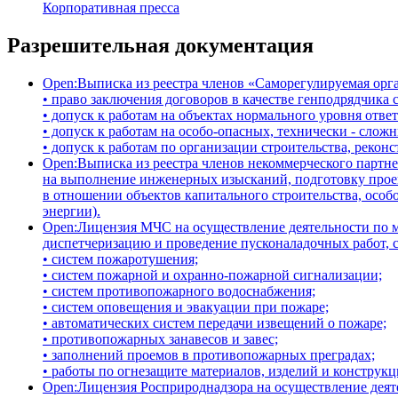
Корпоративная пресса
Разрешительная документация
Open:
Выписка из реестра членов «Саморегулируемая ор
• право заключения договоров в качестве генподрядчика с
• допуск к работам на объектах нормального уровня отве
• допуск к работам на особо-опасных, технически - сло
• допуск к работам по организации строительства, рекон
Open:
Выписка из реестра членов некоммерческого парт
на выполнение инженерных изысканий, подготовку проект
в отношении объектов капитального строительства, особ
энергии).
Open:
Лицензия МЧС на осуществление деятельности по м
диспетчеризацию и проведение пусконаладочных работ, 
• систем пожаротушения;
• систем пожарной и охранно-пожарной сигнализации;
• систем противопожарного водоснабжения;
• систем оповещения и эвакуации при пожаре;
• автоматических систем передачи извещений о пожаре;
• противопожарных занавесов и завес;
• заполнений проемов в противопожарных преградах;
• работы по огнезащите материалов, изделий и конструкц
Open:
Лицензия Росприроднадзора на осуществление деяте