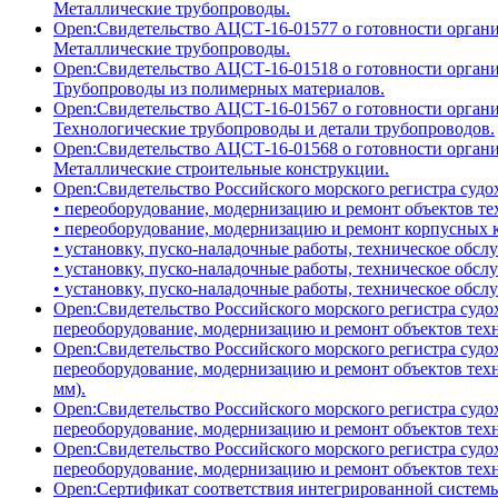
Металлические трубопроводы.
Open:
Свидетельство АЦСТ-16-01577 о готовности организ
Металлические трубопроводы.
Open:
Свидетельство АЦСТ-16-01518 о готовности организ
Трубопроводы из полимерных материалов.
Open:
Свидетельство АЦСТ-16-01567 о готовности организ
Технологические трубопроводы и детали трубопроводов.
Open:
Свидетельство АЦСТ-16-01568 о готовности организ
Металлические строительные конструкции.
Open:
Свидетельство Российского морского регистра судох
• переоборудование, модернизацию и ремонт объектов те
• переоборудование, модернизацию и ремонт корпусных 
• установку, пуско-наладочные работы, техническое обсл
• установку, пуско-наладочные работы, техническое обсл
• установку, пуско-наладочные работы, техническое обс
Open:
Свидетельство Российского морского регистра судо
переоборудование, модернизацию и ремонт объектов тех
Open:
Свидетельство Российского морского регистра судох
переоборудование, модернизацию и ремонт объектов тех
мм).
Open:
Свидетельство Российского морского регистра судох
переоборудование, модернизацию и ремонт объектов техн
Open:
Свидетельство Российского морского регистра судо
переоборудование, модернизацию и ремонт объектов тех
Open:
Сертификат соответствия интегрированной систем