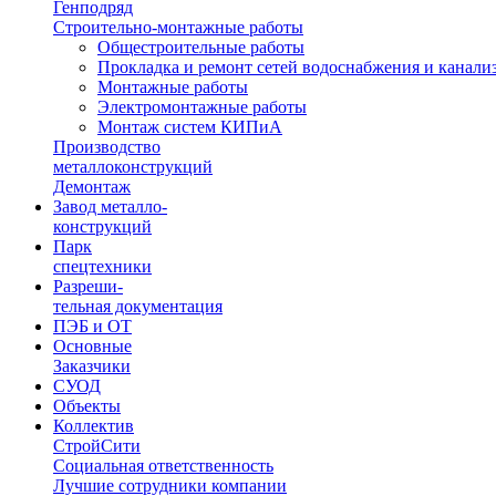
Генподряд
Строительно-монтажные работы
Общестроительные работы
Прокладка и ремонт сетей водоснабжения и канали
Монтажные работы
Электромонтажные работы
Монтаж систем КИПиА
Производство
металлоконструкций
Демонтаж
Завод металло
-
конструкций
Парк
спецтехники
Разреши
-
тельная документация
ПЭБ и ОТ
Основные
Заказчики
СУОД
Объекты
Коллектив
СтройСити
Социальная ответственность
Лучшие сотрудники компании