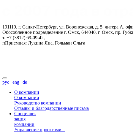
191119, г. Санкт-Петербург, ул. Воронежская, д. 5, литера А, оф
Обособленное подразделение г. Омск, 644040, г. Омск, пр. Губки
т. +7 (3812) 69-09-42
,
п
П
риемная: Лукина Яна, Гольман Ольга
рус
|
eng
|
de
О компании
О компании
Руководство компании
Отзывы и благодарственные письма
Специали
-
зация
компании
Управление проектами –