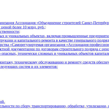
ганизация Ассоциация «Объединение строителей Санкт-Петербур
 ценой более 10 млрд. руб.;
тственности;
жных и уникальных объектах, включая промышленные предприяти
струкции и капитального ремонта в качестве генерального подряд
нерства «Саморегулируемая организация «Ассоциация професси
ной документации по договорам строительного подряда с ценой
о опасных, технически сложных и уникальных объектов капиталь
онтажу, техническому обслуживанию и ремонту средств обеспе
следующих систем и их элементов:
ий.
льности по сбору, транспортированию, обработке, утилизации, 