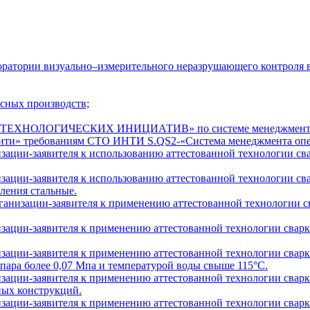
ратории визуально–измерительного неразрушающего контроля в
сных производств;
НОЛОГИЧЕСКИХ ИНИЦИАТИВ» по системе менеджмента INTI.
ти» требованиям СТО ИНТИ S.QS2-«Система менеджмента опер
ации-заявителя к использованию аттестованной технологии свар
ации-заявителя к использованию аттестованной технологии свар
ления стальные.
анизации-заявителя к применению аттестованной технологии сва
ации-заявителя к применению аттестованной технологии сварки
ации-заявителя к применению аттестованной технологии сварки
пара более 0,07 Мпа и температурой воды свыше 115°С.
ации-заявителя к применению аттестованной технологии сварки
ных конструкций.
ации-заявителя к применению аттестованной технологии сварки